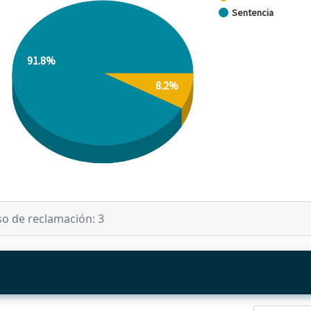
Sentencia
91.8%
8.2%
so de reclamación: 3