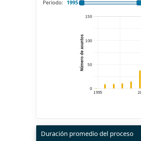
Periodo:
1995
150
Número de asuntos
100
50
0
1995
2
Duración promedio del proceso