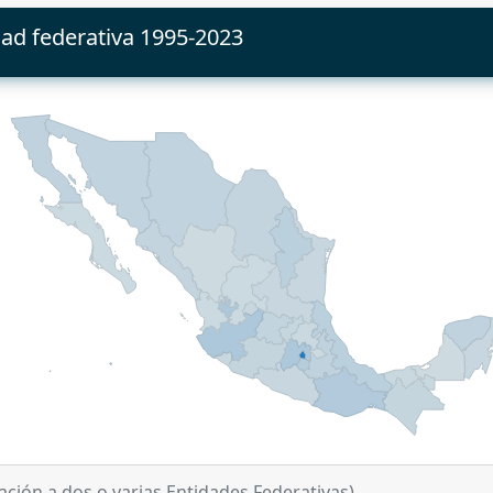
dad federativa 1995-2023
ción a dos o varias Entidades Federativas).