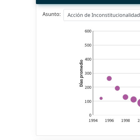
Asunto:
Acción de Inconstitucionalida
600
500
400
Días promedio
300
200
100
0
1994
1996
1998
2